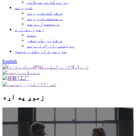
بې نوکانو سیلانټ
خبرونه
د شرکت خبرونه
د صنعت خبرونه
د محصول پوهه
زموږ په اړه
سند
د فابریکې سفر
پوښتنې او ځوابونه
موږ سره اړیکه ونیسئ
English
زموږ په اړه