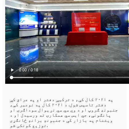
په ۲۰۲۱ کال کې، د ترکیې دفتر او په عراق کې
دفتر تاسیس شول. د ۲۰۲۱ کال په نومبر کې،
جنبونډ ګروپ او د وي سي سي نړیوال سوداګرۍ او
پانګونې، جي ایس سي همکارۍ ته ورسیدل او د
ویتنام په بازار کې د جنبونډ برانډ ځانګړی
توزیع کونکی شو.