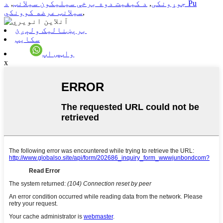
جوړونکی
,
د کیفیت دوه برخې سیلیکون سیلانټ
,
د Pu
,
سیلانټ عرضه کوونکي
برېښنالیک ولېږئ
سکایپ
واټس اپ
x