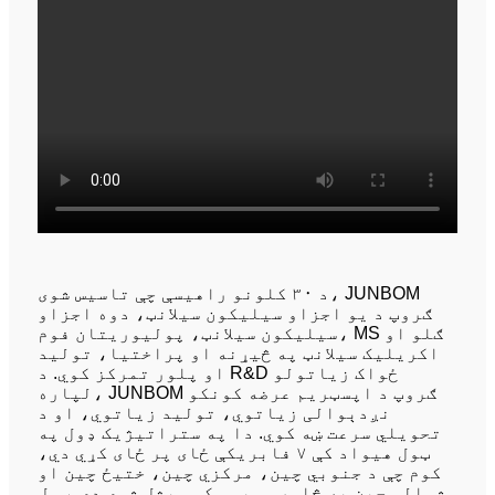
د ۳۰ کلونو راهیسې چې تاسیس شوی، JUNBOM
ګروپ د یو اجزاو سیلیکون سیلانټ، دوه اجزاو
سیلیکون سیلانټ، پولیوریتان فوم، MS ګلو او
اکریلیک سیلانټ په څیړنه او پراختیا، تولید
او پلور تمرکز کوي. د R&D ځواک زیاتولو
لپاره، JUNBOM ګروپ د اپسټریم عرضه کونکو
نږدېوالی زیاتوي، تولید زیاتوي، او د
تحویلي سرعت ښه کوي. دا په ستراتیژیک ډول په
ټول هیواد کې ۷ فابریکې ځای پر ځای کړي دي،
کوم چې د جنوبي چین، مرکزي چین، ختیځ چین او
شمالي چین په څلورو سیمو کې ویشل شوي دي. ټول