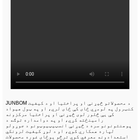
JUNBOM د محصولاتو څیړنې او پراختیا او د کیفیت
کنټرول په لومړي ځای کې ځای لري، او په ټول هیواد
کې یې څلور لوی څیړنې او پراختیا مرکزونه
رامینځته کړي، او په دوامداره توګه د
پوهنتونونو سره د څیړنې انسټیټیوټونو د جوړولو
لپاره همکاري کوي، او د لوړ کیفیت لرونکي
استعدادونه معرفي کوي ترڅو یوځای غوره محصولات