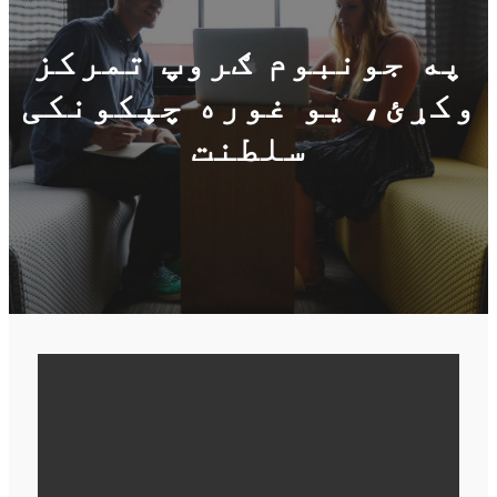
په جونبوم ګروپ تمرکز
وکړئ، یو غوره چپکونکی
سلطنت