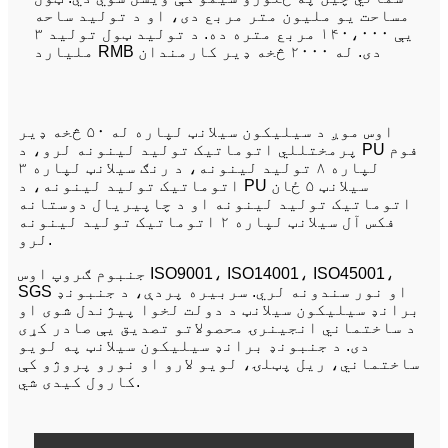
مساحت یو ملیون متر مربع دی، او د تولید ساحه
یې ۱۴۰،۰۰۰ مربع متره ده. د تولید ټول تولید ۳
ملیارد RMB دی. له ۲۰۰۰ څخه ډیر کارمندان
اوس موږ د سیلیکون سیلانټ لپاره له ۵۰ څخه ډیر
پرمختللي اتوماتیک تولید لینونه لرو، د PU فوم
لپاره ۸ تولید لینونه، د رنګ سیلانټ لپاره ۳
اتوماتیک تولید لینونه، د PU سیلانټ ۵ ځان
اتوماتیک تولید لینونه او د چاپیریال دوستانه
فکس آل سیلانټ لپاره ۲ اتوماتیک تولید لینونه
لرو.
جنبوم ګروپ اوس ISO9001، ISO14001، ISO45001،
SGS او نور سندونه لري. سربیره پردې، د جنبونډ
برانډ سیلیکون سیلانټ د دولت لخوا پیژندل شوی او
د ساختماني انجینرۍ محصولاتو تصدیق یې صادر کړی
دی. د جنبونډ برانډ سیلیکون سیلانټ په لویو
ساختماني، ریل پټلۍ، لویو لارو او نورو پروژو کې
کارول کیدی شي.