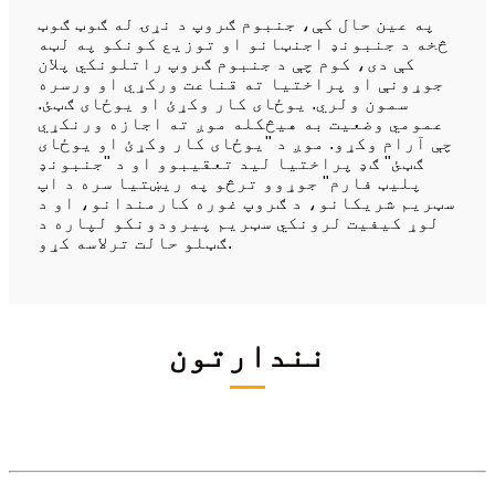
په عین حال کې، جنبوم ګروپ د نړۍ له ګوټ ګوټ
څخه د جنبونډ اجنټانو او توزیع کونکو په لټه
کې دی، کوم چې د جنبوم ګروپ راتلونکي پلان
جوړونې او پراختیا ته قناعت ورکړي او ورسره
سمون ولري. یوځای کار وکړئ او یوځای ګټئ.
عمومي وضعیت به هیڅکله موږ ته اجازه ورنکړي
چې آرام وکړو. موږ د "یوځای کار وکړئ او یوځای
ګټئ" ګډ پراختیا لید تعقیبوو او د "جنبونډ
پلیټ فارم" جوړوو ترڅو په ریښتیا سره د اپ
سټریم شریکانو، د ګروپ غوره کارمندانو، او د
لوړ کیفیت لرونکي سټریم پیرودونکو لپاره د
ګټلو حالت ترلاسه کړو.
نندارتون