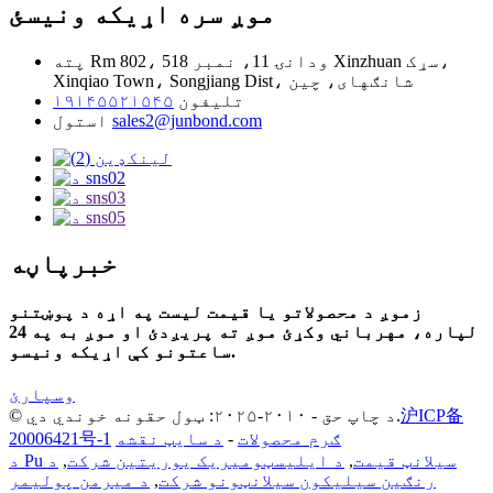
موږ سره اړیکه ونیسئ
Rm 802، ودانۍ 11، نمبر 518 Xinzhuan سړک،
پته
Xinqiao Town، Songjiang Dist، شانګهای، چین
تلیفون
۱۹۱۴۵۵۲۱۵۴۵
sales2@junbond.com
استول
خبرپاڼه
زموږ د محصولاتو یا قیمت لیست په اړه د پوښتنو
لپاره، مهرباني وکړئ موږ ته پریږدئ او موږ به په 24
ساعتونو کې اړیکه ونیسو.
وسپارئ
沪ICP备
© د چاپ حق - ۲۰۱۰-۲۰۲۵: ټول حقونه خوندي دي.
ګرم محصولات
-
د سایټ نقشه
20006421号-1
د Pu سیلانټ قیمت
,
د ایلیسټومیریک یوریتین شرکت
,
د
رنګین سیلیکون سیلانټونو شرکت
,
د میرمن پولیمر