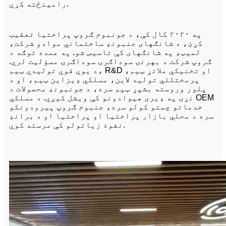
رامینځته کړي.
په ۲۰۲۰ کال کې، د جونبوم ګروپ پراختیا تعقیب
کړئ، د شانګهای جنبونډ ساختماني موادو شرکت،
لمیټډ په شانګهای کې تاسیس شو. په عمده توګه د
ګروپ شرکت د بهرنۍ سوداګرۍ سوداګرۍ مسؤلیت لري.
د یوې قوي تولیدي ټیم، R&D او تخنیکي ملاتړ ټیم،
پرمختللي تولید لاین، مسلکي ډیزاین ټیم، او د
پلور وروسته بشپړ ټیم سره، د جونبونډ محصولات د
نړۍ په ډیری هیوادونو کې ویشل کیږي. د مسلکي OEM
خدماتو چمتو کولو سره، جنبوم ګروپ پیرودونکو
سره د محلي بازار پراختیا او پراختیا او د برانډ
نفوذ زیاتولو کې مرسته کوي.