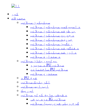
کور
محصولات
سیلیکون سیلانټ
د اسټوکسي سیلیکون سیلانټ
بې طرفه سیلیکون سیلانټ
د جي پي سیلیکون سیلانټ
جوړښت سیلیکون سیلانټ
رنګین سیلیکون سیلانټ
د فنګس ضد سیلیکون سیلانټ
د اور ضد سیلیکون سیلانټ
د هنداره سیلانټ
پولیوریتان سیلانټ
د موټرو PU سیلانټ
ساختماني PU سیلانټ
سمندري سیلانټ
د PU فوم
اکریلیک سیلانټ
ایم ایس سیلانټ
لوړ ټک
د شیشې عایق کولو سیلانټ
دوه برخې IG سیلانټ
ګرم ویلې شوي بټیل سیلانټ