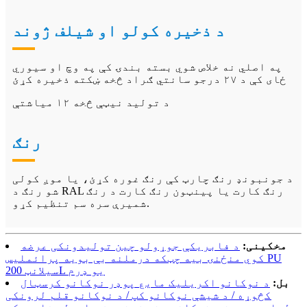
د ذخیره کولو او شیلف ژوند
په اصلي نه خلاص شوي بسته بندۍ کې په وچ او سیوري
ځای کې د ۲۷ درجو سانتي ګراد څخه ښکته ذخیره کړئ
د تولید نیټې څخه ۱۲ میاشتې
رنګ
د جونبونډ رنګ چارټ کې رنګ غوره کړئ، یا موږ کولی
شو رنګ د RAL رنګ کارت یا پینټون رنګ کارت د رنګ
شمیرې سره سم تنظیم کړو.
مخکینی:
د فابریکې جوړولو چین تولیدونکی عرضه
کوي منځنۍ بیه چټکه درملنه بې بویه پرائملیس PU
سیلانټ 200L یو ډرم
بل:
د نوکانو اکریلیک مایع پوډر نوکانو کرسټال
کڅوړه / د شیشې نوکانو کپ / د نوکانو قلم لرونکی