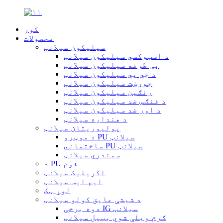
کور
محصولات
سیلیکون سیلانټ
د اسټوکسي سیلیکون سیلانټ
بې طرفه سیلیکون سیلانټ
د جي پي سیلیکون سیلانټ
جوړښت سیلیکون سیلانټ
رنګین سیلیکون سیلانټ
د فنګس ضد سیلیکون سیلانټ
د اور ضد سیلیکون سیلانټ
د هنداره سیلانټ
پولیوریتان سیلانټ
د موټرو PU سیلانټ
ساختماني PU سیلانټ
سمندري سیلانټ
د PU فوم
اکریلیک سیلانټ
ایم ایس سیلانټ
لوړ ټک
د شیشې عایق کولو سیلانټ
دوه برخې IG سیلانټ
ګرم ویلې شوي بټیل سیلانټ