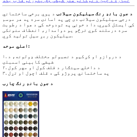
لپاره د چین د نوکانو هنر شیشې ډش پلورلو فابریکه
د جون بانډ رنګ سیلیکون سیلانټ
د یوې برخې ساختماني
درجې سیلیکون سیلانټ دی چې په اسانۍ سره په هر موسم
کې ایستل کیږي. دا د خونې په تودوخه کې د هوا د رطوبت
سره درملنه کوي ترڅو یو دوامدار، انعطاف منونکی
سیلیکون ربړ سیل تولید کړي.
اصلي موخه:
۱. د دروازو او کړکیو د نصبولو مختلف ډولونه، د
شیشې کابینې اسمبلۍ
۲. د داخلي سينګار د قلف کول او مهر کول
۳. په ساختماني پروژو کې د قلف اچول او تړل
د جون بانډ رنګ چارټ