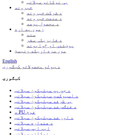
بې نوکانو سیلانټ
خبرونه
د شرکت خبرونه
د صنعت خبرونه
د محصول پوهه
زموږ په اړه
سند
د فابریکې سفر
پوښتنې او ځوابونه
موږ سره اړیکه ونیسئ
English
د ټولو محصولاتو کټګورۍ
کټګورۍ
د جي پي سیلیکون سیلانټ
د اسټوکسي سیلیکون سیلانټ
بې طرفه سیلیکون سیلانټ
د فنګس ضد سیلیکون سیلانټ
د PU فوم
د اور ضد سیلیکون سیلانټ
د هنداره سیلانټ
ایم ایس سیلانټ
بې نوکانو سیلانټ