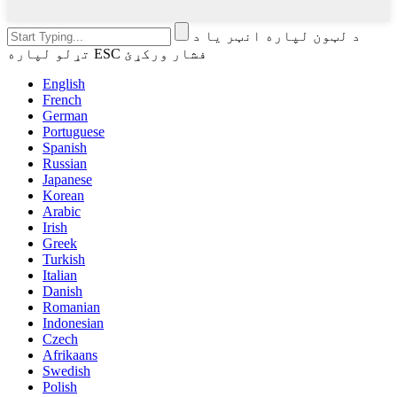
د لټون لپاره انټر یا د
تړلو لپاره ESC فشار ورکړئ
English
French
German
Portuguese
Spanish
Russian
Japanese
Korean
Arabic
Irish
Greek
Turkish
Italian
Danish
Romanian
Indonesian
Czech
Afrikaans
Swedish
Polish