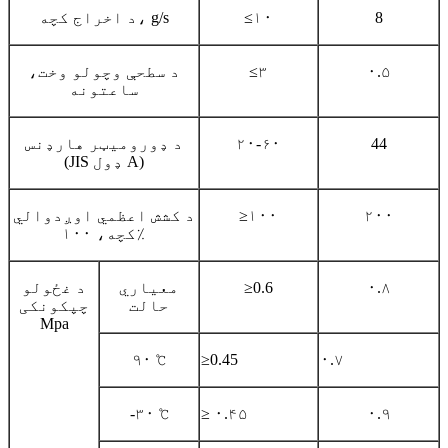
8
≤۱۰
د اخراج کچه، g/s
۰.۵
≤۳
د سطحې وچولو وخت،
ساعتونه
44
۲۰-۶۰
د ډورومیټر هارډنس
(JIS ډول A)
۲۰۰
≥۱۰۰
د کشش اعظمي اوږدوالي
کچه، ۱۰۰٪
۰.۸
≥0.6
معیاري
د غځولو
حالت
چپکونکی
Mpa
۹۰ ℃
≥0.45
۰.۷
-۳۰ ℃
≥ ۰.۴۵
۰.۹