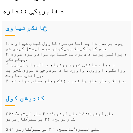
د فابریکې ننداره
ځانګړتیاوې
۱. یوه برخه، دا په اسانۍ سره کارول کیدی شي او د
عام کاولکینګ ټوپکونو سره ایستل کیدی شي.
۲. د پرائمر پرته د ډیری ساختماني موادو سره غوره
چپکونکی.
۳. د هوا د ساتنې غوره وړتیا، د الټرا وایلیټ
وړانګو، اوزون، واورې یا د تودوخې د لوړې کچې په
وړاندې مقاومت.
۴. د زنګ وهلو فلز یا نور د زنګ وهلو حساس مواد نه.
کنډیشن کول
۲۶۰ ملی لیتره/۲۸۰ ملی لیتره/۳۰۰ ملی لیتره/
کارتریج، ۲۴ پی سیز/کارترین
۵۹۰ ملی لیتره/ساسیج، ۲۰ پی سیز/کارټن