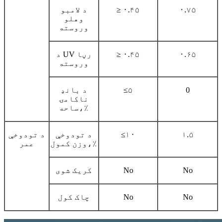
۰.۷۵
≥ ۰.۴۵
د لامبو
وهلو
وروسته
۰.۶۵
≥ ۰.۴۵
د UV رڼا
وروسته
0
≤۵
د بانډ
ناکامۍ
ساحه،٪
۱.۵
≤۱۰
د تودوخې
د تودوخې
وزن کمول،٪
عمر
No
No
کریک شوی
No
No
چاک کول