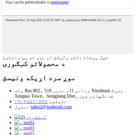
خپل پیغام دلته ولیکئ او موږ ته یې واستوئ
د محصولاتو کټګورۍ
موږ سره اړیکه ونیسئ
Rm 802، ودانۍ 11، نمبر 518 Xinzhuan سړک،
پته
Xinqiao Town، Songjiang Dist، شانګهای، چین
تلیفون
۱۹۱۴۵۵۲۱۵۴۵
sales2@junbond.com
استول