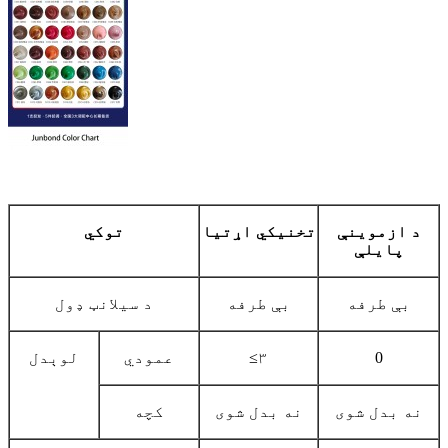
د ازموینې
تخنیکي اړتیا
توکي
پایلې
بې طرفه
بې طرفه
د سیلانټ ډول
0
≤۳
عمودي
لوېدل
نه بدل شوی
نه بدل شوی
کچه