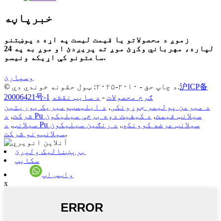
خبرپاڼه
زموږ د محصولاتو یا قیمت لیست په اړه د پوښتنو
لپاره، مهرباني وکړئ موږ ته پریږدئ او موږ به په 24
ساعتونو کې اړیکه ونیسو.
وسپارئ
沪ICP备
© د چاپ حق - ۲۰۱۰-۲۰۲۵: ټول حقونه خوندي دي.
ګرم محصولات
-
د سایټ نقشه
20006421号-1
د میرمن پولیمر جوړونکی
,
د ایلیسټومیریک یوریتین
د Pu سیلانټ قیمت
,
د کیفیت دوه برخې سیلیکون
شرکت
,
د Pu سیلانټ عرضه کوونکي
,
د رنګین سیلیکون
سیلانټ
,
,
سیلانټونو شرکت
برېښنالیک ولېږئ
سکایپ
واټس اپ
x