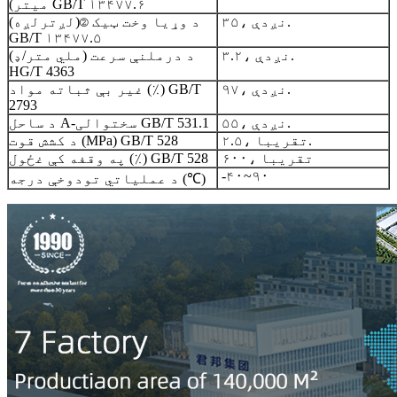
میتر) GB/T ۱۳۴۷۷.۶
۳۵، نږدې.
د وړیا وخت ټیک ②(لږترلږه)
GB/T ۱۳۴۷۷.۵
۳.۲، نږدې.
د درملنې سرعت (ملي متر/ډ)
HG/T 4363
۹۷، نږدې.
غیر بې ثباته مواد (٪) GB/T
2793
۵۵، نږدې.
د ساحل A-سختوالی GB/T 531.1
۲.۵، تقریبا.
د کشش قوت (MPa) GB/T 528
۶۰۰، تقریبا
په وقفه کې غځول (٪) GB/T 528
-۴۰~۹۰
د عملیاتي تودوخې درجه (℃)