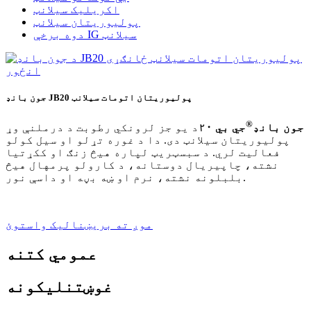
اکریلیک سیلانټ
پولیوریتان سیلانټ
دوه برخې IG سیلانټ
جون بانډ JB20 پولیوریتان اتومات سیلانټ
®
جون بانډ
جي بي ۲۰
د یو جز لرونکي رطوبت د درملنې وړ
پولیوریتان سیلانټ دی. دا د غوره تړلو او سیل کولو
فعالیت لري. د سبسټریټ لپاره هیڅ زنګ او ککړتیا
نشته، چاپیریال دوستانه، د کارولو پرمهال هیڅ
بلبلونه نشته، نرم او ښه بڼه او داسې نور.
موږ ته بریښنالیک واستوئ
عمومي کتنه
غوښتنلیکونه