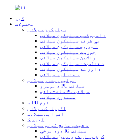
کور
محصولات
سیلیکون سیلانټ
د اسټوکسي سیلیکون سیلانټ
بې طرفه سیلیکون سیلانټ
د جي پي سیلیکون سیلانټ
جوړښت سیلیکون سیلانټ
رنګین سیلیکون سیلانټ
د فنګس ضد سیلیکون سیلانټ
د اور ضد سیلیکون سیلانټ
د هنداره سیلانټ
پولیوریتان سیلانټ
د موټرو PU سیلانټ
ساختماني PU سیلانټ
سمندري سیلانټ
د PU فوم
اکریلیک سیلانټ
ایم ایس سیلانټ
لوړ ټک
د شیشې عایق کولو سیلانټ
دوه برخې IG سیلانټ
ګرم ویلې شوي بټیل سیلانټ