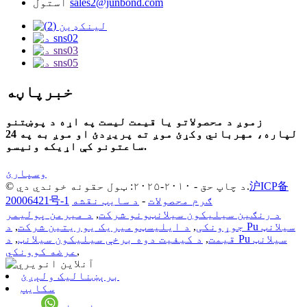
sales2@junbond.com
استول
خبرپاڼه
زموږ د محصولاتو یا قیمت لیست په اړه د پوښتنو
لپاره، مهرباني وکړئ موږ ته پریږدئ او موږ به په 24
ساعتونو کې اړیکه ونیسو.
وسپارئ
沪ICP备
© د چاپ حق - ۲۰۱۰-۲۰۲۵: ټول حقونه خوندي دي.
ګرم محصولات
-
د سایټ نقشه
20006421号-1
د رنګین سیلیکون سیلانټونو شرکت
,
د میرمن پولیمر
جوړونکی
,
د ایلیسټومیریک یوریتین شرکت
,
د Pu سیلانټ
قیمت
,
د کیفیت دوه برخې سیلیکون سیلانټ
,
د Pu سیلانټ
,
عرضه کوونکي
برېښنالیک ولېږئ
سکایپ