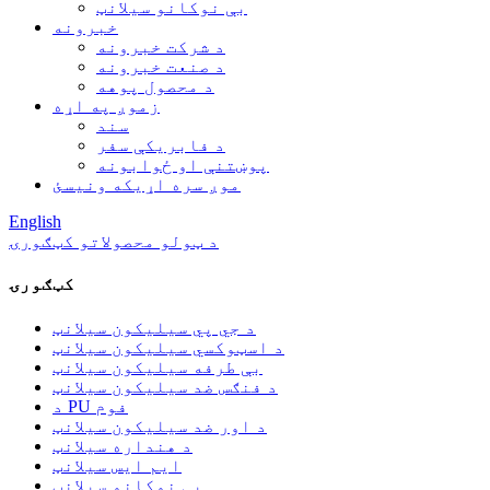
بې نوکانو سیلانټ
خبرونه
د شرکت خبرونه
د صنعت خبرونه
د محصول پوهه
زموږ په اړه
سند
د فابریکې سفر
پوښتنې او ځوابونه
موږ سره اړیکه ونیسئ
English
د ټولو محصولاتو کټګورۍ
کټګورۍ
د جي پي سیلیکون سیلانټ
د اسټوکسي سیلیکون سیلانټ
بې طرفه سیلیکون سیلانټ
د فنګس ضد سیلیکون سیلانټ
د PU فوم
د اور ضد سیلیکون سیلانټ
د هنداره سیلانټ
ایم ایس سیلانټ
بې نوکانو سیلانټ