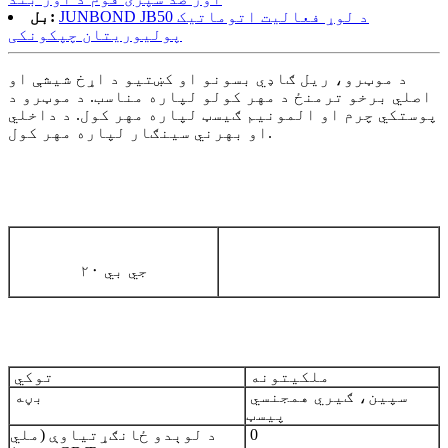
JUNBOND JB50 د لوړ فعالیت اتوماتیک
بل:
پولیوریتان چپکونکی
د موټرو، ریل ګاډي بسونو او کښتیو د اړخ شیشې او
اصلي برخو ترمنځ د مهر کولو لپاره مناسب. د موټرو د
پوستکي چرم او المونیم ګیسټ لپاره مهر کول. د داخلي
او بهرني سینګار لپاره مهر کول.
جي بي ۲۰
ملکیتونه
توکي
سپین، ګیري همجنسي
بڼه
پیسټ
0
د لوېدو ځانګړتیاوې (ملي