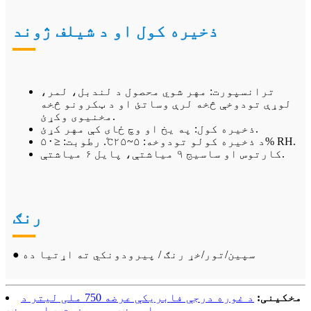
ذخیره کول او د شیلف ژوند
ترانسپورت: مهر شوي محصول د لندبل، لمر،
لوړې تودوخې څخه لرې وساتئ او د ټکرونو څخه
مخنیوی وکړئ.
ذخیره کول: په یخ او وچ ځای کې مهر کړئ.
د ذخیره کولو تودوخه: ۵~۲۵℃. رطوبت: ≤۵۰% RH.
کارتوس او ساسیج ۹ میاشتې، پایل ۶ میاشتې.
رنګ
● سپین/تور/خړ رنګ / پیرودونکي ته اړتیا ده
مخکینی:
د غوره درجې فابریکې عرضه 750 ملی لیتر د
اور ضد سپری فوم د اور بند