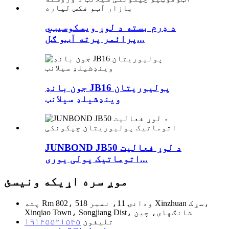
د ډرم بسته د لوړ ویسکوسیټي
پرائمر پرته آټو ګل...
جون بانډ JB16 پولیوریتان
وینډشیلډ سیلانټ
JUNBOND JB50 د لوړ فعالیت
اتوماتیک پولی یوری...
موږ سره اړیکه ونیسئ
Rm 802، ودانۍ 11، نمبر 518 Xinzhuan سړک،
پته
Xinqiao Town، Songjiang Dist، شانګهای، چین
تلیفون
۱۹۱۴۵۵۲۱۵۴۵