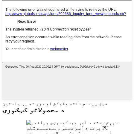
خپل پیغام دلته ولیکئ او موږ ته یې واستوئ
د محصولاتو کټګورۍ