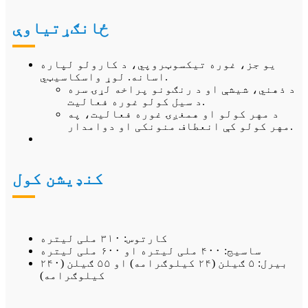
ځانګړتیاوې
یو جز، غوره تیکسوټروپي، د کارولو لپاره
اسانه. لوړ واسکاسیټي.
د ذهني، شیشې او د رنګونو پراخه لړۍ سره
د سیل کولو غوره فعالیت.
د مهر کولو او همغږۍ غوره فعالیت، په
مهر کولو کې انعطاف منونکی او دوامدار.
کنډیشن کول
کارتوس: ۳۱۰ ملی لیتره
ساسیج: ۴۰۰ ملی لیتره او ۶۰۰ ملی لیتره
بیرل: ۵ ګیلن (۲۴ کیلوګرامه) او ۵۵ ګیلن (۲۴۰
کیلوګرامه)