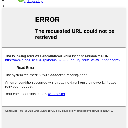
واټس اپ
x