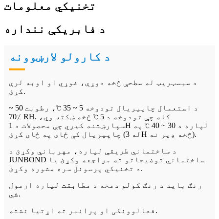
تخنیکي معلومات
د فابریکې ننداره
د کارولو لارښوونه
د سبسټریټ له سطحې څخه دوړې، غوړي او اوبه لرې
کړئ.
د استعمال چاپیریال تودوخه 5 ~ 35 ℃، رطوبت 50 ~
70٪ RH. کله چې تودوخه د 5 ℃ څخه ښکته وي،
سپارښتنه کیږي چې محصولات د 1H لپاره د 30 ~ 40 ℃ په
چاپیریال کې ځای په ځای کړئ (له 3H څخه ډیر نه).
د ساختماني طریقې لپاره، مهرباني وکړئ د
JUNBOND ساختماني توضیحاتو ته مراجعه وکړئ یا
د تخنیکي پرسونل سره مشوره وکړئ.
رنګ باید د رنګ کولو دمخه د مطابقت لپاره ازمول
شي.
فعالوونکی او پرائمر ته اړتیا نشته.